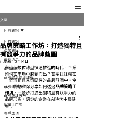
文章
所有觀點
所有觀點
品牌策略工作坊：打造獨特且
產業觀察
有競爭力的品牌藍圖
最新消息
已更新：
3月14日
在這個數位轉型快速推進的時代，企業
品牌顧問
如何在市場中脫穎而出？答案往往藏在
品牌教育培訓課程
一個清晰且具策略性的品牌藍圖中。今
天，我想和你分享如何透過
品牌策略工
品牌建構思維
作坊
，一步步打造出獨特且有競爭力的
品牌設計思考
品牌形象，讓你的企業在AI時代中穩健
組織工作坊
前行。
客戶成功