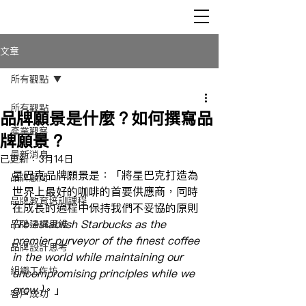
文章
所有觀點
所有觀點
品牌願景是什麼？如何撰寫品
產業觀察
牌願景？
最新消息
已更新：
3月14日
星巴克品牌願景是：「將星巴克打造為
品牌顧問
世界上最好的咖啡的首要供應商，同時
品牌教育培訓課程
在成長的過程中保持我們不妥協的原則 
(To establish Starbucks as the 
品牌建構思維
premier purveyor of the finest coffee 
品牌設計思考
in the world while maintaining our 
組織工作坊
uncompromising principles while we 
grow.)
。」
客戶成功