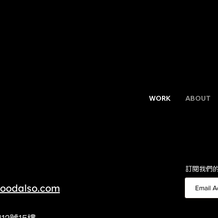
WORK
ABOUT
​訂閱我們
oodalso.com