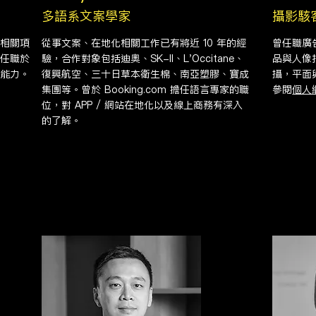
多語系文案學家
攝影駭
相關項
從事文案、在地化相關工作已有將近 10 年的經
曾任職廣
任職於
驗，合作對象包括迪奧、SK-II、L'Occitane、
品與人像
能力。
復興航空、三十日草本衛生棉、南亞塑膠、寶成
攝，平面
集團等。曾於 Booking.com 擔任語言專家的職
參閱
個人
位，對 APP / 網站在地化以及線上商務有深入
的了解。