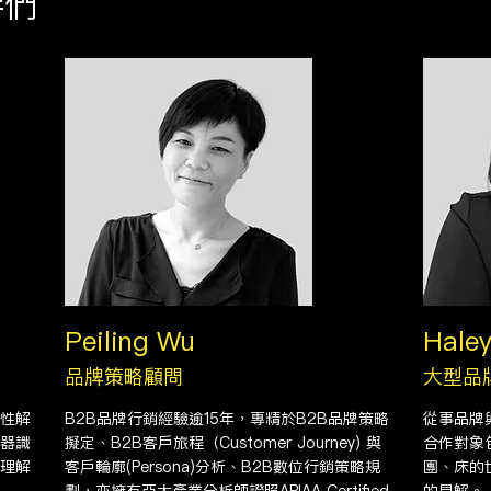
們​
Peiling Wu
Hale
品牌策略顧問
大型品
性解
B2B品牌行銷經驗逾15年，專精於B2B品牌策略
從事品牌
器識
擬定、B2B客戶旅程（Customer Journey) 與
合作對象
理解
客戶輪廓(Persona)分析、B2B數位行銷策略規
團、床的