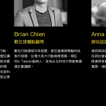
Brian Chien
Anna
數位接觸點顧問
網站設
行銷、
數位行銷領域10年經歷，曾任遠傳時間軸科技
資訊與設
歷任廣
客戶經理、台灣大哥大行動商務發展。現任
任研討會
對消費
Wix Taiwan創辦人，並為台北科技大學創業通
階應用等
的理
識計劃講師。
實踐，協
名飲料
型企業