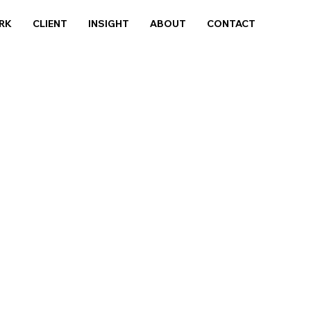
RK
CLIENT
INSIGHT
ABOUT
CONTACT