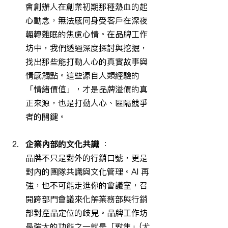
會創辦人在創業初期那種熱血的起
心動念，無法感同身受客戶在深夜
輾轉難眠的焦慮心情。在品牌工作
坊中，我們透過深度探討與挖掘，
找出那些能打動人心的真實故事與
情感觸點。這些源自人類經驗的
「情緒價值」，才是品牌溢價的真
正來源，也是打動人心、區隔競爭
者的關鍵。
企業內部的文化共識 
：
品牌不只是對外的行銷口號，更是
對內的團隊共識與文化管理。AI 再
強，也不可能走進你的會議室，召
開跨部門會議來化解業務部與行銷
部對產品定位的歧見。品牌工作坊
最強大的功能之一就是「對焦」(尤