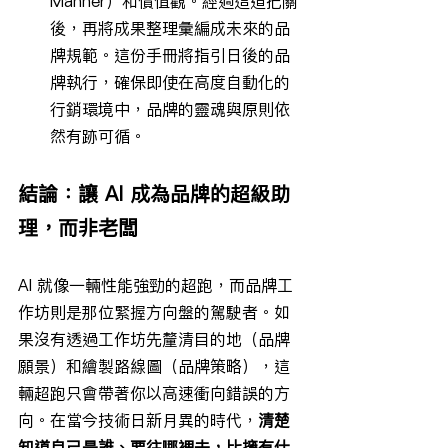
Manner）和價值觀。經過這道把關
後，再將成果整理彙編成未來的品
牌規範。這份手冊將指引日後的品
牌執行，確保即使在高度自動化的
行銷環境中，品牌的靈魂與原則依
然有跡可循。
結論：讓 AI 成為品牌的超級助
理，而非老闆
AI 就像一輛性能強勁的超跑，而品牌工
作坊則是那位緊握方向盤的駕駛者。如
果沒有透過工作坊先釐清目的地（品牌
願景）和繪製路線圖（品牌策略），這
輛超跑只會帶著你以高速衝向錯誤的方
向。在當今技術日新月異的時代，
清楚
知道自己是誰、要往哪裡去，比擁有什