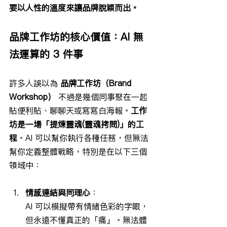
要以人性的溫度來讓品牌脫穎而出。
品牌工作坊的核心價值：AI 無
法運算的 3 件事
許多人誤以為 
品牌工作坊（Brand 
Workshop）
 不過是幾個同事聚在一起
貼便利貼、聊聊天或寫寫白海報。
工作
坊是一場「提煉靈魂(靈魂拷問)」的工
程
。AI 可以幫你執行各種任務，但無法
幫你定義整體戰略，特別是在以下三個
領域中：
情感連結與同理心
：
AI 可以模擬帶有情緒色彩的字眼，
但永遠不懂真正的「痛」。無法體