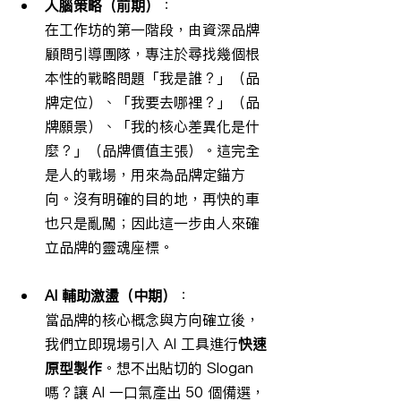
人腦策略（前期）
：
在工作坊的第一階段，由資深品牌
顧問引導團隊，專注於尋找幾個根
本性的戰略問題「我是誰？」（品
牌定位）、「我要去哪裡？」（品
牌願景）、「我的核心差異化是什
麼？」（品牌價值主張）。這完全
是人的戰場，用來為品牌定錨方
向。沒有明確的目的地，再快的車
也只是亂闖；因此這一步由人來確
立品牌的靈魂座標。
AI 輔助激盪（中期）
：
當品牌的核心概念與方向確立後，
我們立即現場引入 AI 工具進行
快速
原型製作
。想不出貼切的 Slogan 
嗎？讓 AI 一口氣產出 50 個備選，