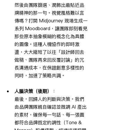
然後由團隊篩選、潤飾出最貼近品
牌精神的那一句。視覺風格難以言
傳嗎？打開 Midjourney 現場生成一
系列 Moodboard，讓團隊即刻看見
那些原本抽象模糊的概念化為具體
的圖像。這種人機協作的即時激
盪，大大縮短了以往「設計師回去
做稿、團隊再來回反覆討論」的冗
長溝通成本，在保證創意多樣性的
同時，加速了策略共識。
人腦決策（後期）
：
最後，回歸人的判斷與決策。我們
由品牌團隊親自確認並微調 AI 產出
的素材，確保每一句話、每一張圖
都符合品牌既定的調性（Tone & 