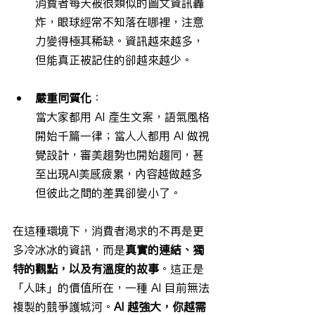
消費者每天被很類似的圖文資訊轟
炸，眼球經常不知落在哪裡，注意
力變得極其稀缺。資訊越來越多，
但能真正被記住的卻越來越少。
嚴重同質化
：
當大家都用 AI 產生文案，語氣風格
開始千篇一律；當人人都用 AI 做視
覺設計，審美趨勢也開始趨同，甚
至出現AI美感疲累，內容越做越多
但彼此之間的差異卻變小了。
在這種環境下，消費者渴求的不再是更
多冷冰冰的資訊，而是
真實的連結、獨
特的觀點，以及有溫度的故事
。這正是
「人味」的價值所在，一種 AI 目前無法
複製的競爭護城河。
AI 越強大，你越需