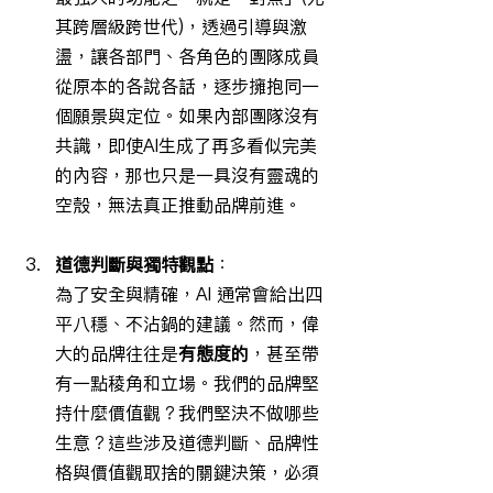
其跨層級跨世代)，透過引導與激
盪，讓各部門、各角色的團隊成員
從原本的各說各話，逐步擁抱同一
個願景與定位。如果內部團隊沒有
共識，即使AI生成了再多看似完美
的內容，那也只是一具沒有靈魂的
空殼，無法真正推動品牌前進。
道德判斷與獨特觀點
：
為了安全與精確，AI 通常會給出四
平八穩、不沾鍋的建議。然而，偉
大的品牌往往是
有態度的
，甚至帶
有一點稜角和立場。我們的品牌堅
持什麼價值觀？我們堅決不做哪些
生意？這些涉及道德判斷、品牌性
格與價值觀取捨的關鍵決策，必須