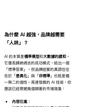
為什麼 AI 越強，品牌越需要
「人味」？
AI 的本質是
機率模型
和
大數據的總和
。
它擅長歸納過去的成功模式，給出一個
「標準答案」。但品牌經營的真諦往往
在於「
差異化
」與「
非標準
」也就是獨
一無二的個性。高速發展的 AI 技術，你
應該已經察覺兩個顯著的市場現象：
內容氾濫
：