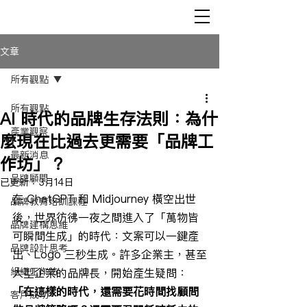
文章
所有觀點
所有觀點
AI 時代的品牌生存法則：為什
產業觀察
麼現在比過去更需要「品牌工
最新消息
作坊」？
品牌顧問
已更新：
3月14日
在 ChatGPT 和 Midjourney 橫空出世
品牌教育培訓課程
後，世界彷彿一夜之間進入了「萬物皆
品牌建構思維
可瞬間生成」的時代：文案可以一鍵產
品牌設計思考
出、Logo 三秒生成。許多企業主，甚至
組織工作坊
大型企業的品牌長，開始產生疑問：
「在這樣的時代，還需要花時間找顧問
客戶成功