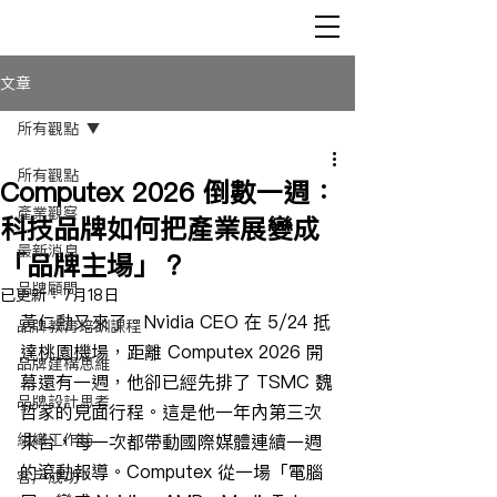
文章
所有觀點
所有觀點
Computex 2026 倒數一週：
產業觀察
科技品牌如何把產業展變成
最新消息
「品牌主場」？
品牌顧問
已更新：
7月18日
黃仁勳又來了。Nvidia CEO 在 5/24 抵
品牌教育培訓課程
達桃園機場，距離 Computex 2026 開
品牌建構思維
幕還有一週，他卻已經先排了 TSMC 魏
品牌設計思考
哲家的見面行程。這是他一年內第三次
組織工作坊
來台，每一次都帶動國際媒體連續一週
的滾動報導。Computex 從一場「電腦
客戶成功