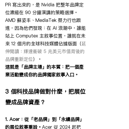
PR 寫出來的，是 Nvidia 把整年品牌定
位濃縮在 90 分鐘演講的策略選擇。
AMD 蘇姿丰、MediaTek 蔡力行也跟
進，因為他們發現：在 AI 浪潮中，誰能
站上 Computex 主敘事位置，誰就在未
來 12 個月的全球科技媒體佔據版面（
延
伸閱讀：輝達衝破 5 兆美元市值背後的
品牌重新定位
）。
這就是「品牌主場」的本質：把一個產
業活動變成你的品牌獨家敘事入口。
3 個科技品牌做對什麼，把展位
變成品牌資產？
1. Acer：從「老品牌」到「永續品牌」
的展位敘事重設。
Acer 從 2024 起把 