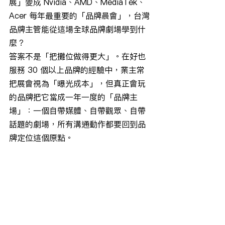
展」變成 Nvidia、AMD、MediaTek、
Acer 每年最重要的「品牌晨會」，台灣
品牌主管能從這場全球品牌劇場學到什
麼？
答案不是「把攤位做得更大」。在好也
服務 30 個以上品牌的經驗中，業主常
把展會視為「曝光成本」，但真正會玩
的品牌把它當成一年一度的「品牌主
場」：一個自帶媒體、自帶觀眾、自帶
話題的劇場，所有溝通動作都要回到品
牌定位這個原點。