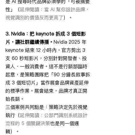
是 AI 搜尋時代品牌必須學的「可被摘要
性」（
延伸閱讀：當 AI 幫你設計品牌，
視覺識別的價值反而更高了
）。
3. Nvidia：把 keynote 拆成 3 個短影
片，讓社群繼續傳播。
Nvidia 2025 年 
keynote 結束 12 小時內，官方剪出 3 
支 60 秒短影片，分別針對開發者、投
資人、一般消費者。這不是行銷部臨時
起意，是策略團隊把「90 分鐘長敘事拆
成 3 個短切片」當作展會品牌資產延伸
的標準作業。展會結束，品牌才真正開
始長銷。
三個案例共同點是：策略決定先於視覺
執行（
延伸閱讀：公部門識別系統設計
流程的 5 個關鍵決策
也是同一個邏
輯）。