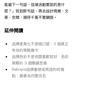
能留下一句話，這場活動要說的是什
麼？」找到那句話，再去設計視覺、文
案、空間，順序千萬不要顛倒。
延伸閱讀
品牌差異化不是喊口號：3 個真正
有效的策略層次
品牌色彩不是老闆喜歡就好：色彩
策略的 3 個關鍵思維
Rebrand品牌重塑或再造的時機
點：臉書為何要改名
如果這篇文章讓你開始思考自己的品牌
是否也面臨類似問題，歡迎預約一次品