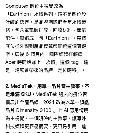
Computex 攤位主視覺改為
「Earthion」永續系列，這不是攤位設
計師的決定，是品牌團隊把全年永續策
略，包含筆電碳排放、回收材料、節能
配件，壓縮成一句「Earthion」。整個
展位從外觀到產品標籤都圍繞這個關鍵
字。展後 6 個月內，國際媒體在報導 
Acer 時開始加上「永續」這個 tag，這
是一場展會帶來的品牌「定位轉移」。
2. MediaTek：用單一晶片當主敘事，不
是堆滿 SKU。
MediaTek 過去的攤位習
慣展出全產品線，2024 改為以單一旗艦
晶片 Dimensity 9400 加上 AI 應用情境
為主視覺。一個明確的主敘事，讓海外
科技媒體更容易摘要、更容易引用，這