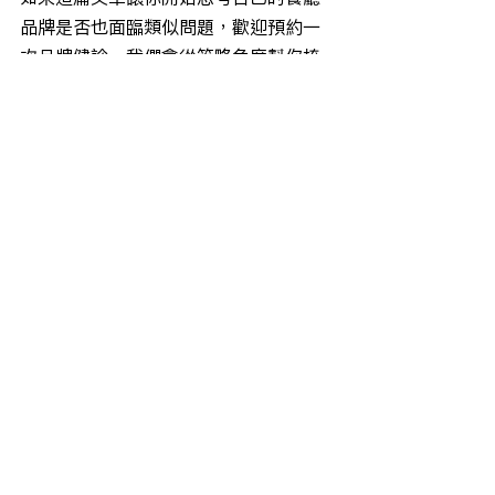
品牌是否也面臨類似問題，歡迎預約一
次品牌健診，我們會從策略角度幫你梳
理現況，找到最關鍵的一個切入點。
預約品牌健診
產業觀察
查看全部
最新文章