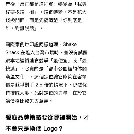
者從「反正都是這裡買」轉變為「我專
程要找這一攤」。這個轉變，不是花大
錢換門面，而是先搞清楚「你到底是
誰，對誰說話」。
國際案例也印證同樣道理。Shake 
Shack 在進入台灣市場時，並沒有試圖
跟本地連鎖速食競爭「最便宜」或「最
快速」，它賣的是「都市公園裡的休閒
漢堡文化」，這個定位讓它能夠在客單
價是競爭對手 2.5 倍的情況下，仍然保
持排隊人潮。品牌定位的力量，在於它
讓價格比較失去意義。
餐廳品牌策略要從哪裡開始，才
不會只是換個 Logo？