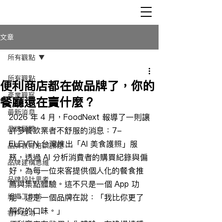
文章
所有觀點
所有觀點
便利商店都在做品牌了，你的
產業觀察
餐廳還在賣什麼？
最新消息
2026 年 4 月，FoodNext 報導了一則讓
品牌顧問
許多餐飲業者不舒服的消息：7-
ELEVEN 台灣推出「AI 美食護照」服
品牌教育培訓課程
務，透過 AI 分析消費者的購買紀錄與偏
品牌建構思維
好，為每一位來客提供個人化的餐食推
品牌設計思考
薦與集點體驗。這不只是一個 App 功
組織工作坊
能，這是一個品牌在說：「我比你更了
解你的口味。」
客戶成功