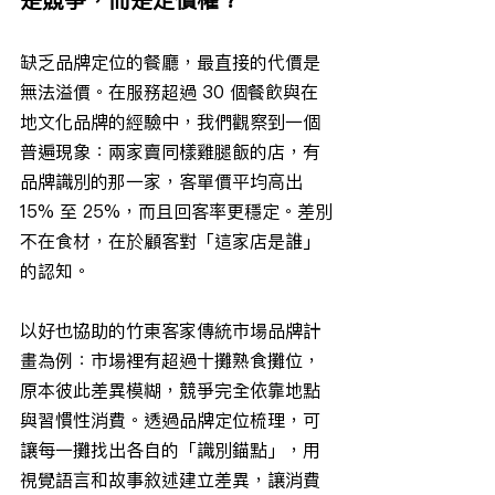
缺乏品牌定位的餐廳，最直接的代價是
無法溢價。在服務超過 30 個餐飲與在
地文化品牌的經驗中，我們觀察到一個
普遍現象：兩家賣同樣雞腿飯的店，有
品牌識別的那一家，客單價平均高出 
15% 至 25%，而且回客率更穩定。差別
不在食材，在於顧客對「這家店是誰」
的認知。
以好也協助的竹東客家傳統市場品牌計
畫為例：市場裡有超過十攤熟食攤位，
原本彼此差異模糊，競爭完全依靠地點
與習慣性消費。透過品牌定位梳理，可
讓每一攤找出各自的「識別錨點」，用
視覺語言和故事敘述建立差異，讓消費