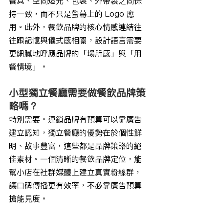
餐具、空間燈光、包裝、外帶袋之間保
持一致，而不只是螢幕上的 Logo 應
用。此外，餐飲品牌的核心情感連結往
往跟記憶與儀式感相關，設計語言需要
更細膩地呼應品牌的「場所感」與「用
餐情境」。
小型獨立餐廳需要做餐飲品牌策
略嗎？
特別需要。連鎖品牌有預算可以靠廣告
建立認知，獨立餐廳的優勢在於個性鮮
明、故事豐富，這些都是品牌策略的絕
佳素材。一個清晰的餐飲品牌定位，能
幫小店在社群媒體上建立真實粉絲群，
讓口碑傳播更有效率，不必靠廣告預算
搶能見度。