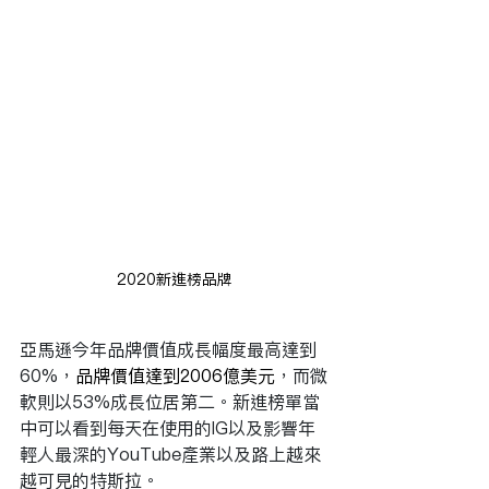
2020新進榜品牌
亞馬遜今年品牌價值成長幅度最高達到
60%，
品牌價值達到2006億美元
，而微
軟則以53%成長位居第二。新進榜單當
中可以看到每天在使用的IG以及影響年
輕人最深的YouTube產業以及路上越來
越可見的特斯拉。