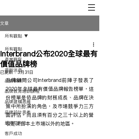
文章
所有觀點
所有觀點
Interbrand公布2020全球最有
產業觀察
價值品牌榜
最新消息
已更新：
3月31日
品牌顧問公司Interbrand前陣子發表了
品牌顧問
2020年全球最有價值品牌報告榜單，這
品牌教育培訓課程
份榜單是依品牌的財務成長、品牌在決
品牌建構思維
策中所扮演的角色，及市場競爭力三方
品牌設計思考
面評估。而且須有百分之三十以上的營
組織工作坊
收是來自本土市場以外的地區。
客戶成功