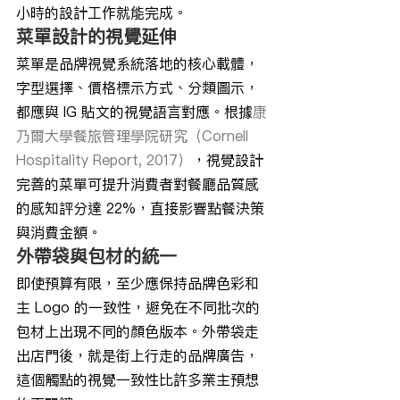
小時的設計工作就能完成。
菜單設計的視覺延伸
菜單是品牌視覺系統落地的核心載體，
字型選擇、價格標示方式、分類圖示，
都應與 IG 貼文的視覺語言對應。根據
康
乃爾大學餐旅管理學院研究（Cornell 
Hospitality Report, 2017）
，視覺設計
完善的菜單可提升消費者對餐廳品質感
的感知評分達 22%，直接影響點餐決策
與消費金額。
外帶袋與包材的統一
即使預算有限，至少應保持品牌色彩和
主 Logo 的一致性，避免在不同批次的
包材上出現不同的顏色版本。外帶袋走
出店門後，就是街上行走的品牌廣告，
這個觸點的視覺一致性比許多業主預想