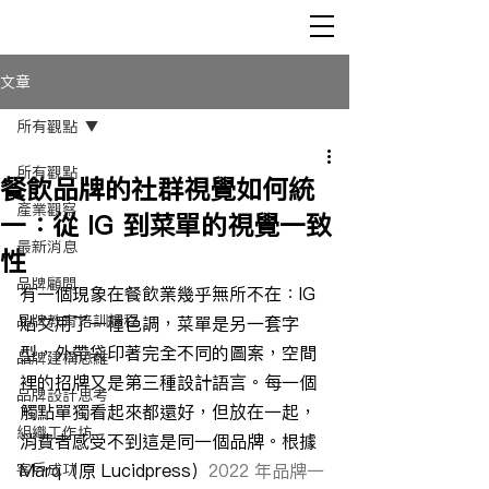
文章
所有觀點
所有觀點
餐飲品牌的社群視覺如何統
產業觀察
一：從 IG 到菜單的視覺一致
最新消息
性
品牌顧問
有一個現象在餐飲業幾乎無所不在：IG 
品牌教育培訓課程
貼文用了一種色調，菜單是另一套字
型，外帶袋印著完全不同的圖案，空間
品牌建構思維
裡的招牌又是第三種設計語言。每一個
品牌設計思考
觸點單獨看起來都還好，但放在一起，
組織工作坊
消費者感受不到這是同一個品牌。根據 
客戶成功
Marq（原 Lucidpress）
2022 年品牌一