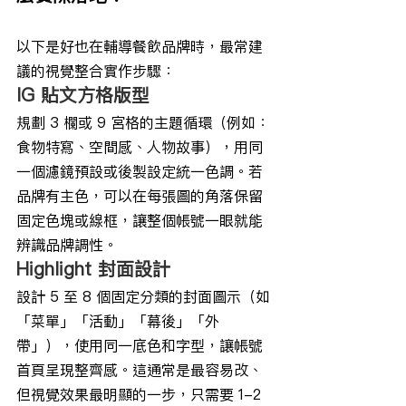
以下是好也在輔導餐飲品牌時，最常建
議的視覺整合實作步驟：
IG 貼文方格版型
規劃 3 欄或 9 宮格的主題循環（例如：
食物特寫、空間感、人物故事），用同
一個濾鏡預設或後製設定統一色調。若
品牌有主色，可以在每張圖的角落保留
固定色塊或線框，讓整個帳號一眼就能
辨識品牌調性。
Highlight 封面設計
設計 5 至 8 個固定分類的封面圖示（如
「菜單」「活動」「幕後」「外
帶」），使用同一底色和字型，讓帳號
首頁呈現整齊感。這通常是最容易改、
但視覺效果最明顯的一步，只需要 1-2 