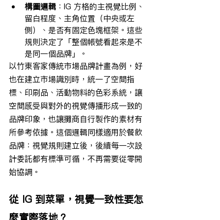
構圖邏輯
：IG 方格的主視覺比例、
留白程度、主角位置（中央或左
側）、是否有固定色塊框架。這些
規則決定了「整個帳號看起來是不
是同一個品牌」。
以竹東客家傳統市場品牌計畫為例，好
也在建立市場識別時，統一了空間指
標、印刷品、活動物料的色彩系統，讓
空間感受與對外的視覺傳播形成一致的
品牌印象，也讓攤商自行製作的素材有
所參考依據。這個邏輯同樣適用於餐飲
品牌：視覺規則建立後，後續每一次設
計委託都有標準可循，不再需要從零開
始協調。
從 IG 到菜單，視覺一致性要怎
麼實際落地？