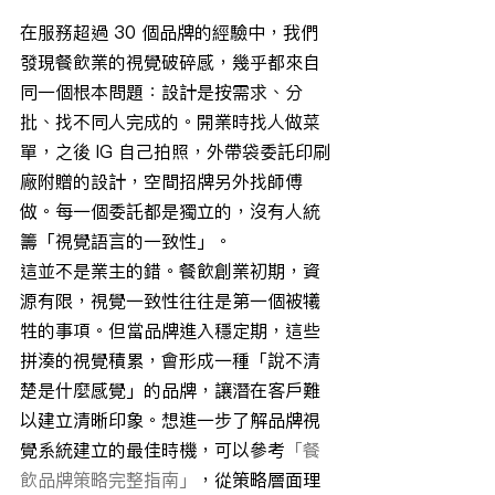
在服務超過 30 個品牌的經驗中，我們
發現餐飲業的視覺破碎感，幾乎都來自
同一個根本問題：設計是按需求、分
批、找不同人完成的。開業時找人做菜
單，之後 IG 自己拍照，外帶袋委託印刷
廠附贈的設計，空間招牌另外找師傅
做。每一個委託都是獨立的，沒有人統
籌「視覺語言的一致性」。
這並不是業主的錯。餐飲創業初期，資
源有限，視覺一致性往往是第一個被犧
牲的事項。但當品牌進入穩定期，這些
拼湊的視覺積累，會形成一種「說不清
楚是什麼感覺」的品牌，讓潛在客戶難
以建立清晰印象。想進一步了解品牌視
覺系統建立的最佳時機，可以參考
「餐
飲品牌策略完整指南」
，從策略層面理