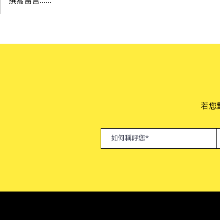
AI生成繪圖教學講座：東南科
比賽訊息:202
技大學數媒系 回顧
TopStar
​若