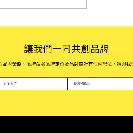
3 Taiwan
Wix台灣用戶Meet小聚：創
 台灣金星設計獎
總監Jayden分享如何運用AI
具打造卓越品牌
​讓我們一同共創品牌
您對品牌策略、品牌命名品牌定位及品牌設計有任何想法，請與我