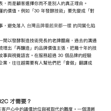
表，而是顧客選擇你而不是別人的真正理由。
的價值。例如「30 年發酵技術」要先變成「對
事，避免落入 
台灣品牌看起來都一樣
 的同質化陷
一間以發酵製造技術見長的老牌醋廠，過去的溝通
梳理出「再釀造」的品牌價值主張，把幾十年的技
事與視覺語言。在服務超過 30 個品牌的經驗
企業，往往越需要有人幫他們把「會做」翻譯成
2C 才需要？
你在客戶心中的議價地位與被取代的難度。一個清晰