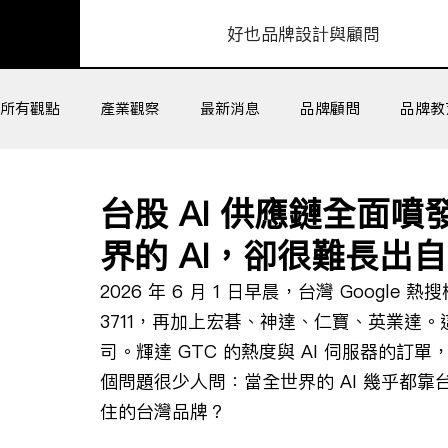
​好也品牌設計與顧問
所有觀點
產業觀察
最新消息
品牌顧問
品牌教
組織工作坊
客戶成功
台股 AI 供應鏈全面
界的 AI，卻很難長出
2026 年 6 月 1 日早晨，台灣 Google
3711，再加上宏碁、神達、仁寶、英業達。
司。輝達 GTC 的熱度與 AI 伺服器的
個問題很少人問：當全世界的 AI 幾乎都
住的台灣品牌？