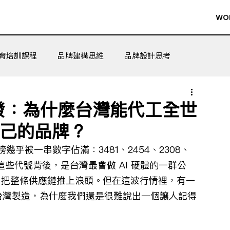
WO
育培訓課程
品牌建構思維
品牌設計思考
噴發：為什麼台灣能代工全世
自己的品牌？
 熱搜榜幾乎被一串數字佔滿：3481、2454、2308、
這些代號背後，是台灣最會做 AI 硬體的一群公
訂單，把整條供應鏈推上浪頭。但在這波行情裡，有一
靠台灣製造，為什麼我們還是很難說出一個讓人記得