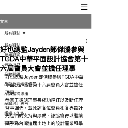
文章
所有觀點
所有觀點
好也總監Jayden鄭傑騰參與
產業觀察
TGDA中華平面設計協會第十
最新消息
六屆會員大會並擔任理事
品牌顧問
好也總監Jayden鄭傑騰參與TGDA中華
品牌教育培訓課程
平面設計協會第十六屆會員大會並擔任
理事。
品牌建構思維
恭喜王德明理事長成功連任以及新任理
品牌設計思考
監事團們，並感謝各位會員和各界設計
組織工作坊
先進們的支持與厚愛，讓協會得以繼續
客戶成功
攜手為台灣這塊土地上的設計產業和學