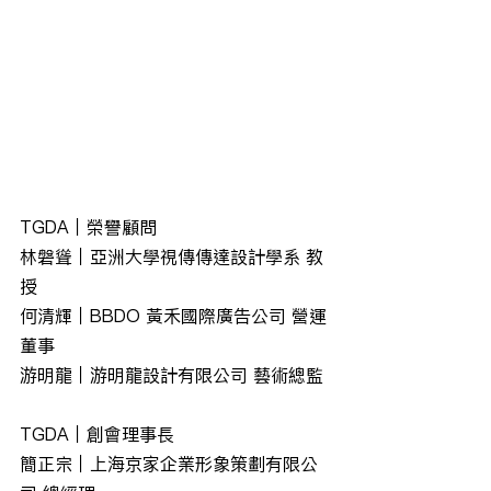
TGDA｜榮譽顧問
林磐聳｜亞洲大學視傳傳達設計學系 教
授
何清輝｜BBDO 黃禾國際廣告公司 營運
董事
游明龍｜游明龍設計有限公司 藝術總監
TGDA｜創會理事長
簡正宗｜上海京家企業形象策劃有限公