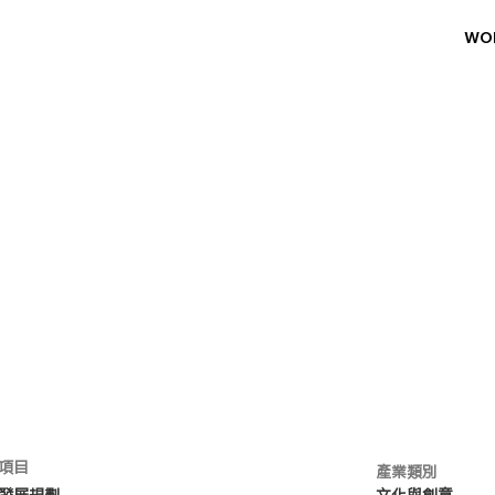
WO
務項目
產業類別