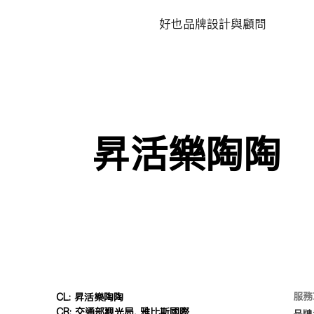
​好也品牌設計與顧問
昇活樂陶陶
​服
CL: 昇活樂陶陶
CR: 交通部觀光局, 雅比斯國際