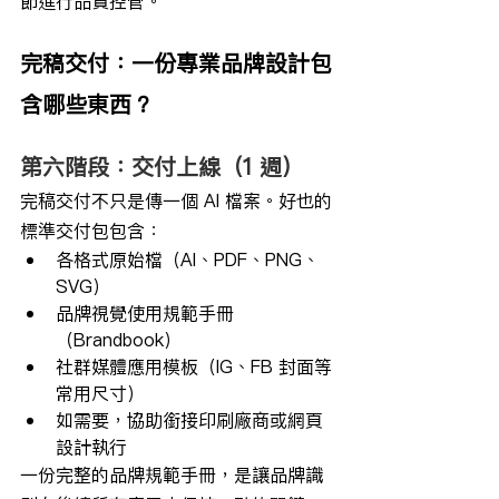
節進行品質控管。
完稿交付：一份專業品牌設計包
含哪些東西？
第六階段：交付上線（1 週）
完稿交付不只是傳一個 AI 檔案。好也的
標準交付包包含：
各格式原始檔（AI、PDF、PNG、
SVG）
品牌視覺使用規範手冊
（Brandbook）
社群媒體應用模板（IG、FB 封面等
常用尺寸）
如需要，協助銜接印刷廠商或網頁
設計執行
一份完整的品牌規範手冊，是讓品牌識