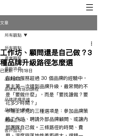
文章
所有觀點
所有觀點
工作坊、顧問還是自己做？3
產業觀察
種品牌升級路徑怎麼選
最新消息
已更新：
7月18日
在好也服務超過 30 個品牌的經驗中，
品牌顧問
業主第一次提到品牌升級，最常問的不
品牌教育培訓課程
是「要做什麼」，而是「要找誰做？要
品牌建構思維
花多少時間？」
品牌設計思考
市場上常見的三種選項是：參加品牌策
略工作坊、聘請外部品牌顧問、或讓內
組織工作坊
部團隊自己做。三條路徑的時間、費
客戶成功
用、深度與落地性差距很大，選錯一