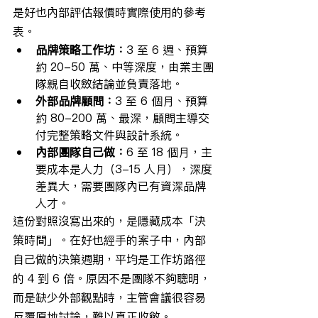
是好也內部評估報價時實際使用的參考
表。
品牌策略工作坊：
3 至 6 週、預算
約 20-50 萬、中等深度，由業主團
隊親自收斂結論並負責落地。
外部品牌顧問：
3 至 6 個月、預算
約 80-200 萬、最深，顧問主導交
付完整策略文件與設計系統。
內部團隊自己做：
6 至 18 個月，主
要成本是人力（3-15 人月），深度
差異大，需要團隊內已有資深品牌
人才。
這份對照沒寫出來的，是隱藏成本「決
策時間」。在好也經手的案子中，內部
自己做的決策週期，平均是工作坊路徑
的 4 到 6 倍。原因不是團隊不夠聰明，
而是缺少外部觀點時，主管會議很容易
反覆原地討論，難以真正收斂。