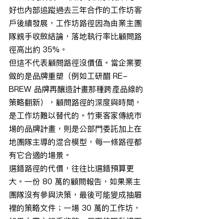
好也內部追蹤過去三年合作的工作坊客
戶後續發展，工作坊路徑因為由業主團
隊親手收斂結論，落地執行率比顧問路
徑高出約 35%。
但這不代表顧問路徑沒價值。當企業要
做的是品牌重塑（例如工研醋 RE-
BREW 品牌再釀造計畫那種跨產品線的
策略翻新），顧問路徑的深度與時間，
是工作坊難以替代的。竹東客家傳統市
場的品牌計畫，則是公部門委託加上在
地團隊主導的混合模型，每一條路徑都
有它合適的場景。
選錯路徑的代價，往往比選錯預算更
大。一份 80 萬的顧問報告，如果業主
團隊沒有參與決策，最後可能變成抽屜
裡的策略文件；一場 30 萬的工作坊，