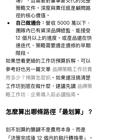
場），且需要對董事會交代的完整
策略文件。深度與責任感是顧問路
徑的核心價值。
自己做適合：
營收 5000 萬以下、
團隊內已有資深品牌總監、能接受 
12 個月以上的進度。或產品還在快
速迭代，策略需要邊走邊修的早期
階段。
如果想看更細的工作坊預算拆解，可以
參考好也另一篇文章 
品牌策略工作坊費
用多少？預算怎麼抓
。如果還沒搞清楚
工作坊到底在做什麼，建議先讀 
品牌策
略工作坊：企業導入前必讀指南
。
怎麼算出哪條路徑「最划算」？
划不划算的關鍵不是費用本身，而是
「決策完成後 12 個月的執行轉換率」。