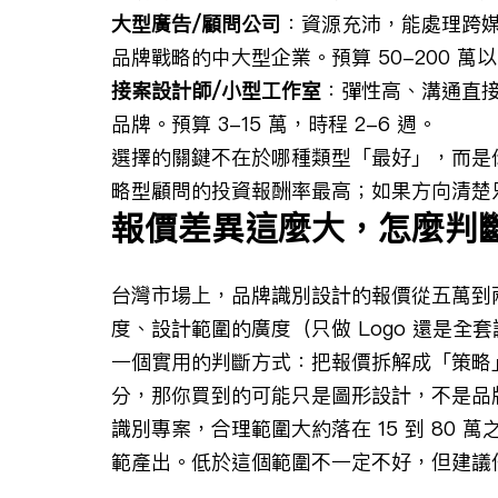
大型廣告/顧問公司
：資源充沛，能處理跨
品牌戰略的中大型企業。預算 50-200 萬以
接案設計師/小型工作室
：彈性高、溝通直
品牌。預算 3-15 萬，時程 2-6 週。
選擇的關鍵不在於哪種類型「最好」，而是
略型顧問的投資報酬率最高；如果方向清楚
報價差異這麼大，怎麼判
台灣市場上，品牌識別設計的報價從五萬到
度、設計範圍的廣度（只做 Logo 還是
一個實用的判斷方式：把報價拆解成「策略
分，那你買到的可能只是圖形設計，不是品
識別專案，合理範圍大約落在 15 到 80
範產出。低於這個範圍不一定不好，但建議