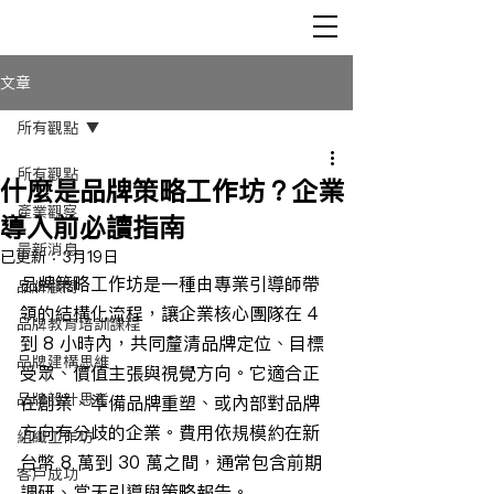
文章
所有觀點
所有觀點
什麼是品牌策略工作坊？企業
產業觀察
導入前必讀指南
最新消息
已更新：
3月19日
品牌策略工作坊是一種由專業引導師帶
品牌顧問
領的結構化流程，讓企業核心團隊在 4 
品牌教育培訓課程
到 8 小時內，共同釐清品牌定位、目標
品牌建構思維
受眾、價值主張與視覺方向。它適合正
品牌設計思考
在創業、準備品牌重塑、或內部對品牌
方向有分歧的企業。費用依規模約在新
組織工作坊
台幣 8 萬到 30 萬之間，通常包含前期
客戶成功
調研、當天引導與策略報告。