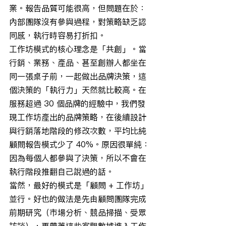
業。報告品質可能很高，但問題在於：
內部團隊沒有參與過程，對策略缺乏認
同感，執行時容易打折扣。
工作坊模式的核心理念是「共創」。當
行銷、業務、產品、甚至創辦人都坐在
同一張桌子前，一起做出品牌決策，這
個決策的「執行力」天然就比較高。在
服務超過 30 個品牌的經驗中，我們發
現工作坊產出的品牌策略，在後續設計
與行銷落地階段的修改次數，平均比純
顧問報告模式少了 40%。原因很單純：
因為每個人都參與了決策，所以不會在
執行階段推翻自己說過的話。
當然，最好的模式是「顧問 + 工作坊」
並行。好也的做法是先由顧問團隊完成
前期研究（市場分析、競品掃描、受眾
訪談），再帶著這些客觀數據進入工作