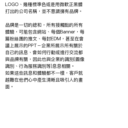
LOGO、幾種標準色或是用微軟正黑體
打出的公司名稱，並不意謂擁有品牌。
品牌是一切的總和，所有接觸點的所有
體驗，可能包含網站、每個Banner，每
篇粉絲團的推文、每封EDM，甚至在會
議上展示的PPT－企業所展示所有關於
自己的訊息、會如何行動或進行交流都
與品牌有關，因此也與企業的識別(圖像
識別、行為服務識別等)息息相關。
如果這些訊息和體驗都不一樣，客戶就
越難在他們心中產生清晰且吸引人的畫
面。