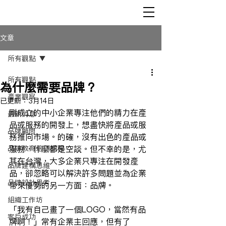
文章
所有觀點
所有觀點
為什麼需要品牌？
產業觀察
已更新：
3月14日
剛成立的中小企業專注他們的精力在產
最新消息
品或服務的開發上，想盡快將產品或服
品牌顧問
務推向市場。的確，沒有出色的產品或
品牌教育培訓課程
服務，什麼都是空談。但不幸的是，尤
其在台灣，大多企業只專注在開發產
品牌建構思維
品，卻忽略可以解決許多問題並為企業
品牌設計思考
帶來優勢的另一方面：品牌。
組織工作坊
「我有自己畫了一個LOGO，當然有品
客戶成功
牌啊！」常有企業主回應，但有了