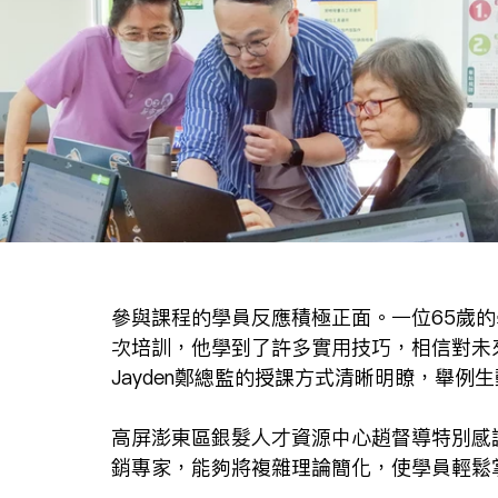
參與課程的學員反應積極正面。一位65歲
次培訓，他學到了許多實用技巧，相信對未
Jayden鄭總監的授課方式清晰明瞭，舉
高屏澎東區銀髮人才資源中心趙督導特別感
銷專家，能夠將複雜理論簡化，使學員輕鬆