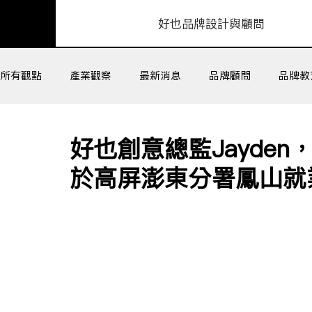
​好也品牌設計與顧問
所有觀點
產業觀察
最新消息
品牌顧問
品牌教
組織工作坊
客戶成功
好也創意總監Jayde
於高屏澎東分署鳳山就