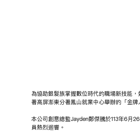
為協助銀髮族掌握數位時代的職場新技能，
署高屏澎東分署鳳山就業中心舉辦的「金牌入
本公司創意總監Jayden鄭傑騰於113年6
員熱烈迴響。