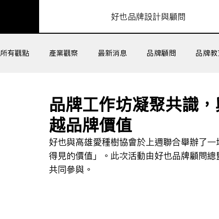
​好也品牌設計與顧問
所有觀點
產業觀察
最新消息
品牌顧問
品牌教
組織工作坊
客戶成功
品牌工作坊凝聚共識，
越品牌價值
好也與高雄愛種樹協會於上週聯合舉辦了一
得見的價值」。此次活動由好也品牌顧問總監
共同參與。