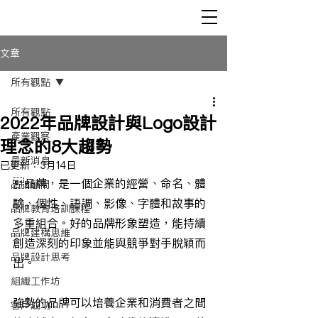
文章
所有觀點
所有觀點
2022年品牌設計與Logo設計
產業觀察
理念的8大趨勢
最新消息
已更新：
3月14日
品牌，是一個企業的經營、命名、體
品牌顧問
驗、個性、語調、影像、字體和故事的
品牌教育培訓課程
多重組合。好的品牌形象塑造，能持續
品牌建構思維
創造深刻的印象並能與競爭對手脫穎而
品牌設計思考
出。
組織工作坊
強勢的品牌可以培養企業和消費者之間
客戶成功