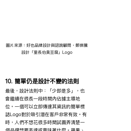
圖片來源：好也品牌設計與諮詢顧問，鄭傑騰
設計「里長伯臭豆腐」Logo
10. 簡單仍是設計不變的法則
最後，設計法則中：「少即是多」，也
會繼續在很長一段時間內佔據主導地
位。一個可以立即傳達其資訊的簡單標
誌Logo對於吸引潛在客戶非常有效。有
時，人們不想花很多時間試圖弄清楚一
個品牌想要表達或意味著什麼。蘋果、