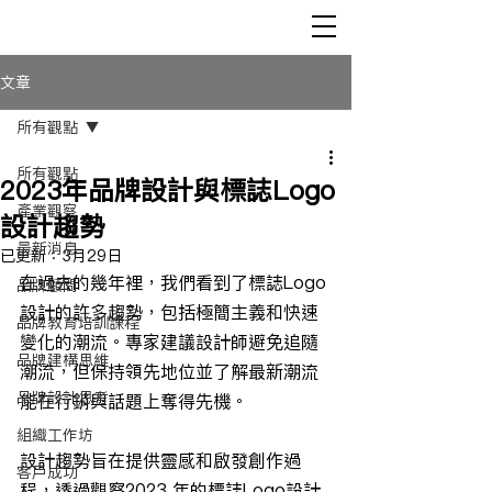
文章
所有觀點
所有觀點
2023年品牌設計與標誌Logo
產業觀察
設計趨勢
最新消息
已更新：
3月29日
在過去的幾年裡，我們看到了標誌Logo
品牌顧問
設計的許多趨勢，包括極簡主義和快速
品牌教育培訓課程
變化的潮流。專家建議設計師避免追隨
品牌建構思維
潮流，但保持領先地位並了解最新潮流
品牌設計思考
能在行銷與話題上奪得先機。
組織工作坊
設計趨勢旨在提供靈感和啟發創作過
客戶成功
程，透過觀察2023 年的標誌Logo設計