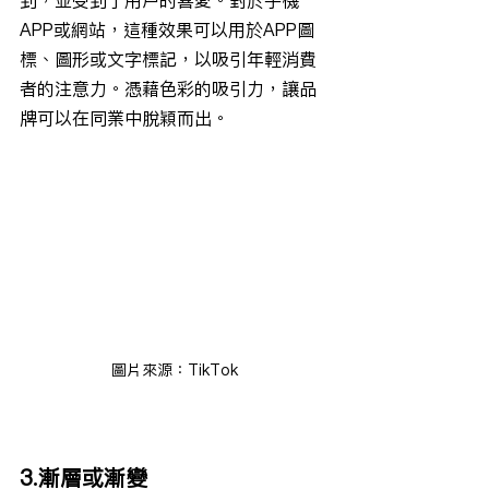
到，並受到了用戶的喜愛。對於手機
APP或網站，這種效果可以用於APP圖
標、圖形或文字標記，以吸引年輕消費
者的注意力。憑藉色彩的吸引力，讓品
牌可以在同業中脫穎而出。
圖片來源：TikTok
3.漸層或漸變