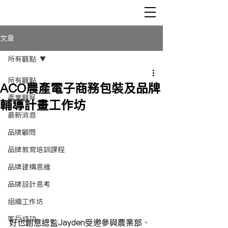
文章
所有觀點
所有觀點
ACO農產電子商務包裝及品牌
產業觀察
輔導計畫工作坊
最新消息
品牌顧問
品牌教育培訓課程
品牌建構思維
品牌設計思考
組織工作坊
客戶成功
好也創意總監Jayden受邀參與農業部、