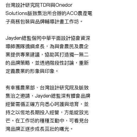
台灣設計研究院TDRI與Onedor 
Solutions脈致集治所合辦的ACO農產電
子商務包裝與品牌輔導計畫工作坊。
Jayden總監偕同中華平面設計協會資深
導師團隊擔綱桌長，為與會農民及農企
業提供專業建議，協助其打造獨一無二
的品牌策略，並透過階段性討論，重新
定義農業的形象與印象。
有幸獲農業部、台灣設計研究院及脈致
集治之邀請，Jayden總監深有體會品牌
經營需循正確方向悉心呵護與培育，並
持之以恆地長期投入經營，方能綻放光
芒。在工作坊的種種互動中，可看見台
灣品牌正逐步成長茁壯的曙光。