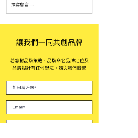
撰寫留言......
打造非營利組織品牌力：
好也創意總監Jay
從基礎思維到行銷策略的
雄舉辦組織形象
實踐
工作坊，多元組
舉！
​讓我們一同共創品牌
​若您對品牌策略、品牌命名品牌定位及
品牌設計有任何想法，請與我們聯繫