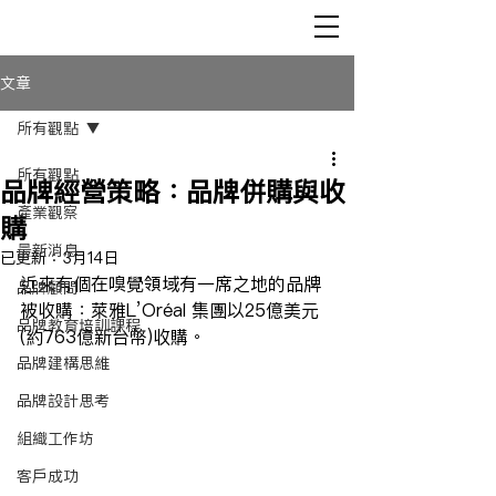
文章
所有觀點
所有觀點
品牌經營策略：品牌併購與收
產業觀察
購
最新消息
已更新：
3月14日
近來有個在嗅覺領域有一席之地的品牌
品牌顧問
被收購：萊雅L’Oréal 集團以25億美元
品牌教育培訓課程
(約763億新台幣)收購。
品牌建構思維
品牌設計思考
組織工作坊
客戶成功