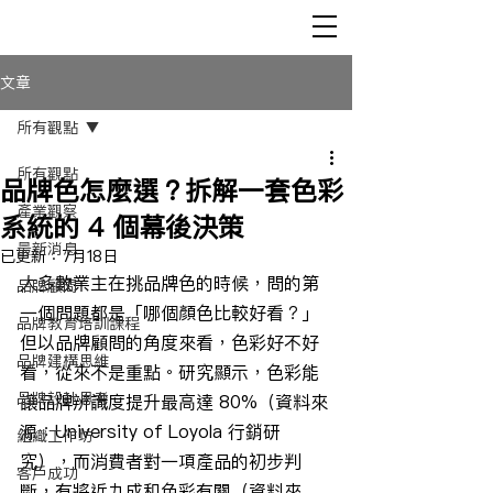
文章
所有觀點
所有觀點
品牌色怎麼選？拆解一套色彩
產業觀察
系統的 4 個幕後決策
最新消息
已更新：
7月18日
大多數業主在挑品牌色的時候，問的第
品牌顧問
一個問題都是「哪個顏色比較好看？」
品牌教育培訓課程
但以品牌顧問的角度來看，色彩好不好
品牌建構思維
看，從來不是重點。研究顯示，色彩能
品牌設計思考
讓品牌辨識度提升最高達 80%（資料來
源：University of Loyola 行銷研
組織工作坊
究），而消費者對一項產品的初步判
客戶成功
斷，有將近九成和色彩有關（資料來