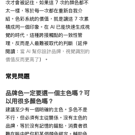
次才會被記住，如果這 7 次的顏色都不
太一樣，等於每一次都在重新自我介
紹。色彩系統的價值，就是讓這 7 次累
積成同一個印象。在 AI 已能快速生成視
覺的時代，這種跨接觸點的一致性管
理，反而是人最難被取代的判斷（延伸
閱讀：
當 AI 幫你設計品牌，視覺識別的
價值反而更高了
）。
常見問題
品牌色一定要選一個主色嗎？可
以用很多顏色嗎？
建議至少有一個明確的主色。多色不是
不行，但必須有主從關係。沒有主色的
品牌，等於沒有記憶的錨點，消費者很
難在腦中把你和某個顏色綁定。輔助色