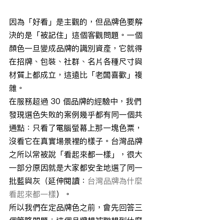
因為「好看」是主觀的，但品牌色要解
決的是「被記住」這個客觀問題。一個
顏色一旦變成品牌的識別資產，它就得
在招牌、包裝、社群、名片各種尺寸與
材質上都成立，這遠比「老闆喜歡」複
雜。
在服務超過 30 個品牌的經驗中，我們
發現選色失敗的案例幾乎都有同一個共
通點：只看了電腦螢幕上那一塊色票，
沒看它在真實場景裡的樣子。台灣品牌
之所以常被說「看起來都一樣」，很大
一部分原因就是大家都安全地選了同一
批藍與灰（延伸閱讀：
台灣品牌為什麼
看起來都一樣
）。
所以我們在定品牌色之前，會先回答三