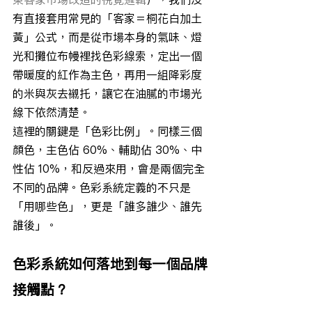
有直接套用常見的「客家＝桐花白加土
黃」公式，而是從市場本身的氣味、燈
光和攤位布幔裡找色彩線索，定出一個
帶暖度的紅作為主色，再用一組降彩度
的米與灰去襯托，讓它在油膩的市場光
線下依然清楚。
這裡的關鍵是「色彩比例」。同樣三個
顏色，主色佔 60%、輔助佔 30%、中
性佔 10%，和反過來用，會是兩個完全
不同的品牌。色彩系統定義的不只是
「用哪些色」，更是「誰多誰少、誰先
誰後」。
色彩系統如何落地到每一個品牌
接觸點？