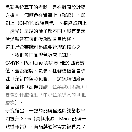
色彩系統真正的考驗，是在離開設計稿
之後。一個顏色在螢幕上（RGB）、印
刷上（CMYK 或特別色）、招牌燈箱上
（透光）呈現的樣子都不同，沒有定義
清楚就會在每個接觸點各自漂移。
這正是企業識別系統要管理的核心之
一。我們會把品牌色拆成 RGB、
CMYK、Pantone 與網頁 HEX 四套數
值，並為招牌、包裝、社群模板各自標
註「允許的色彩範圍」，避免每個廠商
各自詮釋（延伸閱讀：
企業識別系統 CI 
要做到什麼程度？中小企業導入的 4 個
層次
）。
研究指出，一致的品牌呈現能讓營收平
均提升 23%（資料來源：Marq 品牌一
致性報告）。而品牌通常需要被看見 7 