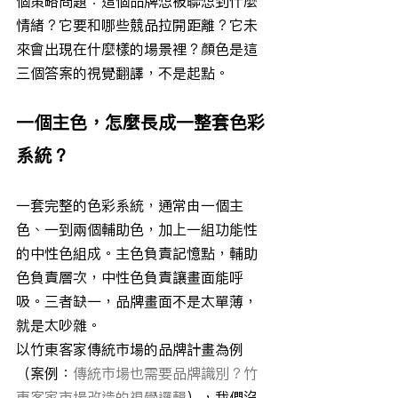
個策略問題：這個品牌想被聯想到什麼
情緒？它要和哪些競品拉開距離？它未
來會出現在什麼樣的場景裡？顏色是這
三個答案的視覺翻譯，不是起點。
一個主色，怎麼長成一整套色彩
系統？
一套完整的色彩系統，通常由一個主
色、一到兩個輔助色，加上一組功能性
的中性色組成。主色負責記憶點，輔助
色負責層次，中性色負責讓畫面能呼
吸。三者缺一，品牌畫面不是太單薄，
就是太吵雜。
以竹東客家傳統市場的品牌計畫為例
（案例：
傳統市場也需要品牌識別？竹
東客家市場改造的視覺邏輯
），我們沒