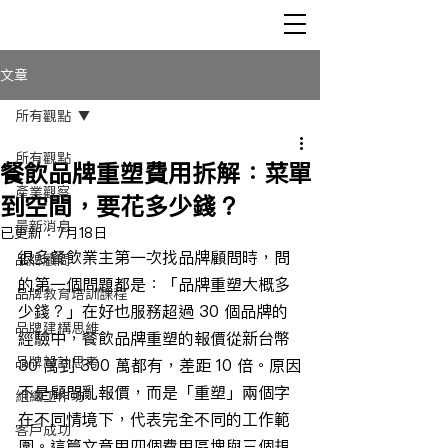
文章
所有觀點
所有觀點
餐飲品牌重塑費用拆解：菜單
產業觀察
到空間，要花多少錢？
最新消息
已更新：
7月18日
很多餐飲業主第一次找品牌顧問時，問
品牌顧問
的第一個問題都是：「品牌重塑大概多
品牌教育培訓課程
少錢？」在好也服務超過 30 個品牌的
品牌建構思維
經驗中，餐飲品牌重塑的報價從新台幣 
品牌設計思考
30 萬到 300 萬都有，差距 10 倍。原因
不是顧問亂報價，而是「重塑」兩個字
組織工作坊
在不同情境下，代表完全不同的工作範
客戶成功
圍。這篇文章用四個費用區塊與三個規