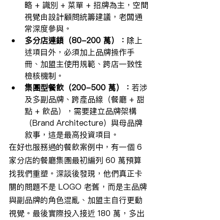
略 + 識別 + 菜單 + 招牌為主，空間
視覺由設計顧問統籌建議，老闆通
常深度參與。
多分店連鎖（80-200 萬）：
除上
述項目外，必須加上品牌操作手
冊、加盟主使用規範、跨店一致性
檢核機制。
集團型餐飲（200-500 萬）：
若涉
及多副品牌、跨產品線（餐廳 + 甜
點 + 飲品），需要建立品牌架構
（Brand Architecture）與母品牌
敘事，這是最高投資項目。
在好也服務過的餐飲案例中，有一個 6 
家分店的餐廳集團最初編列 60 萬預算
找我們重塑。深談後發現，他們真正卡
關的問題不是 LOGO 老舊，而是主品牌
與副品牌的角色混亂、加盟主自行更動
視覺。最後實際投入接近 180 萬，多出