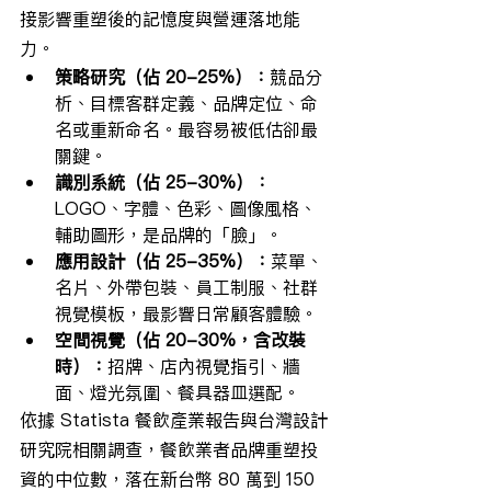
接影響重塑後的記憶度與營運落地能
力。
策略研究（佔 20-25%）：
競品分
析、目標客群定義、品牌定位、命
名或重新命名。最容易被低估卻最
關鍵。
識別系統（佔 25-30%）：
LOGO、字體、色彩、圖像風格、
輔助圖形，是品牌的「臉」。
應用設計（佔 25-35%）：
菜單、
名片、外帶包裝、員工制服、社群
視覺模板，最影響日常顧客體驗。
空間視覺（佔 20-30%，含改裝
時）：
招牌、店內視覺指引、牆
面、燈光氛圍、餐具器皿選配。
依據 Statista 餐飲產業報告與台灣設計
研究院相關調查，餐飲業者品牌重塑投
資的中位數，落在新台幣 80 萬到 150 