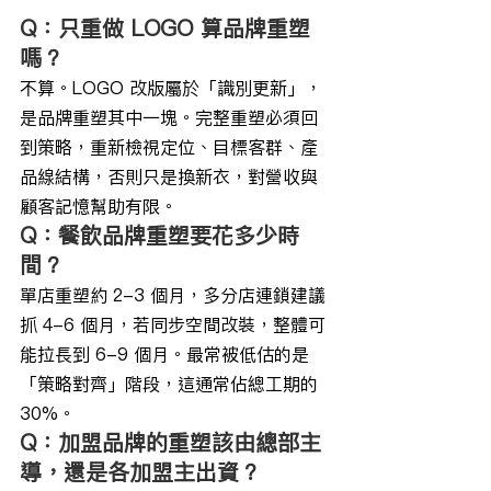
Q：只重做 LOGO 算品牌重塑
嗎？
不算。LOGO 改版屬於「識別更新」，
是品牌重塑其中一塊。完整重塑必須回
到策略，重新檢視定位、目標客群、產
品線結構，否則只是換新衣，對營收與
顧客記憶幫助有限。
Q：餐飲品牌重塑要花多少時
間？
單店重塑約 2-3 個月，多分店連鎖建議
抓 4-6 個月，若同步空間改裝，整體可
能拉長到 6-9 個月。最常被低估的是
「策略對齊」階段，這通常佔總工期的 
30%。
Q：加盟品牌的重塑該由總部主
導，還是各加盟主出資？