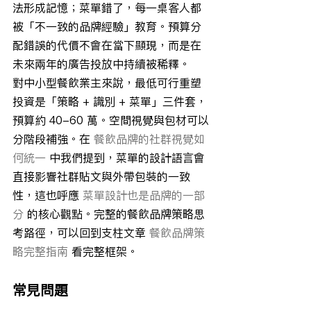
法形成記憶；菜單錯了，每一桌客人都
被「不一致的品牌經驗」教育。預算分
配錯誤的代價不會在當下顯現，而是在
未來兩年的廣告投放中持續被稀釋。
對中小型餐飲業主來說，最低可行重塑
投資是「策略 + 識別 + 菜單」三件套，
預算約 40-60 萬。空間視覺與包材可以
分階段補強。在 
餐飲品牌的社群視覺如
何統一
 中我們提到，菜單的設計語言會
直接影響社群貼文與外帶包裝的一致
性，這也呼應 
菜單設計也是品牌的一部
分
 的核心觀點。完整的餐飲品牌策略思
考路徑，可以回到支柱文章 
餐飲品牌策
略完整指南
 看完整框架。
常見問題