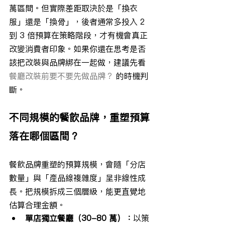
萬區間。但實際差距取決於是「換衣
服」還是「換骨」，後者通常多投入 2 
到 3 倍預算在策略階段，才有機會真正
改變消費者印象。如果你還在思考是否
該把改裝與品牌綁在一起做，建議先看 
餐廳改裝前要不要先做品牌？
 的時機判
斷。
不同規模的餐飲品牌，重塑預算
落在哪個區間？
餐飲品牌重塑的預算規模，會隨「分店
數量」與「產品線複雜度」呈非線性成
長。把規模拆成三個層級，能更直覺地
估算合理金額。
單店獨立餐廳（30-80 萬）：
以策