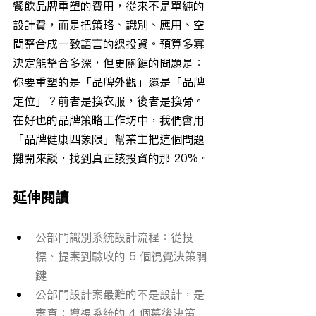
餐飲品牌重塑的費用，從來不是單純的
設計費，而是把策略、識別、應用、空
間整合成一致語言的總投資。預算多寡
決定能整合多深，但更關鍵的問題是：
你要重塑的是「品牌外觀」還是「品牌
定位」？前者是換衣服，後者是換骨。
在好也的品牌策略工作坊中，我們會用
「品牌健康四象限」幫業主把這個問題
攤開來談，找到真正該投資的那 20%。
延伸閱讀
公部門識別系統設計流程：從投
標、提案到驗收的 5 個視覺決策關
鍵
公部門設計案最難的不是設計，是
審查：導視系統的 4 個幕後決策