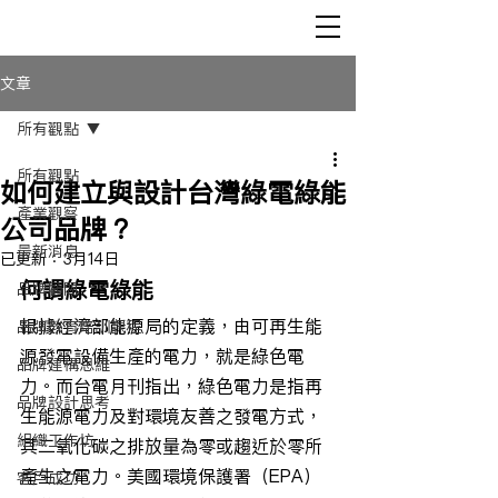
文章
所有觀點
所有觀點
如何建立與設計台灣綠電綠能
產業觀察
公司品牌？
最新消息
已更新：
3月14日
何謂綠電綠能
品牌顧問
根據經濟部能源局的定義，由可再生能
品牌教育培訓課程
源發電設備生產的電力，就是綠色電
品牌建構思維
力。而台電月刊指出，綠色電力是指再
品牌設計思考
生能源電力及對環境友善之發電方式，
組織工作坊
其二氧化碳之排放量為零或趨近於零所
產生之電力。美國環境保護署（EPA）
客戶成功